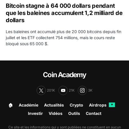
Bitcoin stagne à 64 000 dollars pendant
que les baleines accumulent 1,2 milliard de
dollars
Les baleines ont accumulé plus de 20 000 bitcoins depuis fin
juillet et les ETF collectent 754 millions, mais le cours reste
bloqué sous 65 000 $.
Coin Academy
201K
21K
3K
🏠︎
Académie
Actualités
Crypto
Airdrops
✦
Investir
Vidéos
Outils
Contact
Ce site et les informations qui y sont publiées ne constituent en aucun