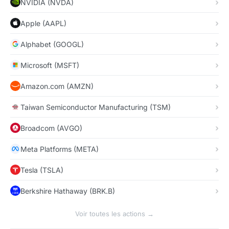
NVIDIA (NVDA)
Apple (AAPL)
Alphabet (GOOGL)
Microsoft (MSFT)
Amazon.com (AMZN)
Taiwan Semiconductor Manufacturing (TSM)
Broadcom (AVGO)
Meta Platforms (META)
Tesla (TSLA)
Berkshire Hathaway (BRK.B)
Voir toutes les actions →