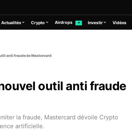
Airdrops
Actualités
Crypto
Investir
Vidéos
✦
util anti fraude de Mastercard
nouvel outil anti fraude
limiter la fraude, Mastercard dévoile Crypto
nce artificielle.