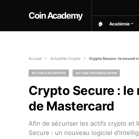
Coin Academy
🏠︎
Académie
Accueil
Actualités Crypto
Crypto Secure : le nouvel o
ACTUALITÉS CRYPTO
ACTUALITÉS RÉGULATION
Crypto Secure : le 
de Mastercard
Afin de sécuriser les actifs crypto et 
Secure : un nouveau logiciel d’intellige