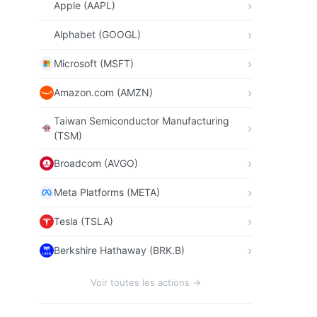
Apple (AAPL)
Alphabet (GOOGL)
Microsoft (MSFT)
Amazon.com (AMZN)
Taiwan Semiconductor Manufacturing
(TSM)
Broadcom (AVGO)
Meta Platforms (META)
Tesla (TSLA)
Berkshire Hathaway (BRK.B)
Voir toutes les actions →