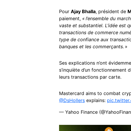
Pour
Ajay Bhalla
, président de
M
paiement,
« l’ensemble du marc
vaste et substantiel. L’idée est
transactions de commerce numér
type de confiance aux transacti
banques et les commerçants.
»
Ses explications n’ont évidemme
s’inquiète d’un fonctionnement d
leurs transactions par carte.
Mastercard aims to combat crypt
@DsHollers
explains:
pic.twitte
— Yahoo Finance (@YahooFina