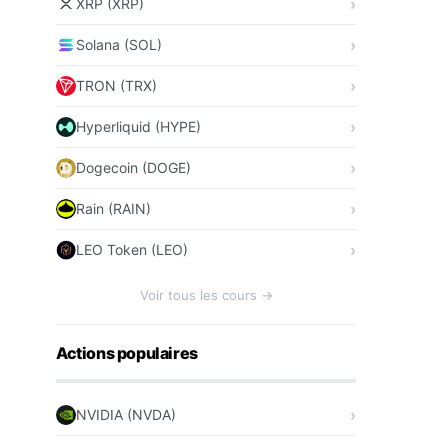
XRP (XRP)
Solana (SOL)
TRON (TRX)
Hyperliquid (HYPE)
Dogecoin (DOGE)
Rain (RAIN)
LEO Token (LEO)
Voir tous les cours →
Actions populaires
NVIDIA (NVDA)