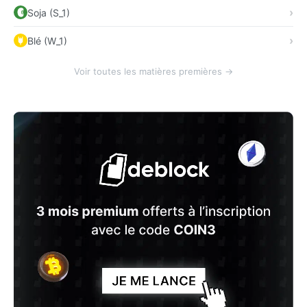
Soja (S_1)
Blé (W_1)
Voir toutes les matières premières →