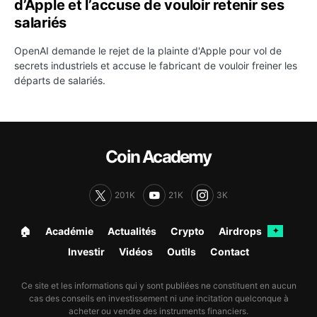
d’Apple et l’accuse de vouloir retenir ses
salariés
OpenAI demande le rejet de la plainte d'Apple pour vol de
secrets industriels et accuse le fabricant de vouloir freiner les
départs de salariés.
Coin Academy
201K
21K
3K
🏠︎
Académie
Actualités
Crypto
Airdrops
✦
Investir
Vidéos
Outils
Contact
Ce site et les informations qui y sont publiées ne constituent en aucun
cas des conseils en investissement ni une incitation quelconque à
acheter ou vendre des instruments financiers.