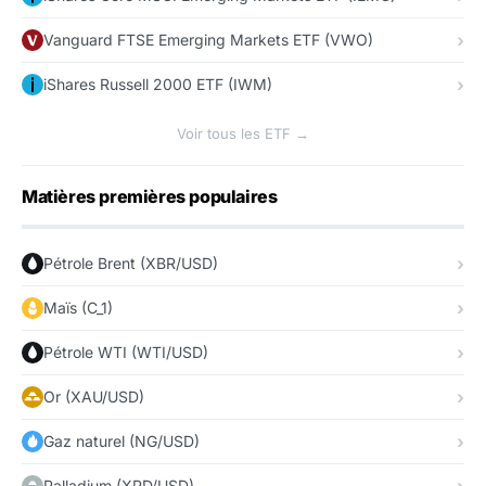
Vanguard FTSE Emerging Markets ETF (VWO)
iShares Russell 2000 ETF (IWM)
Voir tous les ETF →
Matières premières populaires
Pétrole Brent (XBR/USD)
Maïs (C_1)
Pétrole WTI (WTI/USD)
Or (XAU/USD)
Gaz naturel (NG/USD)
Palladium (XPD/USD)