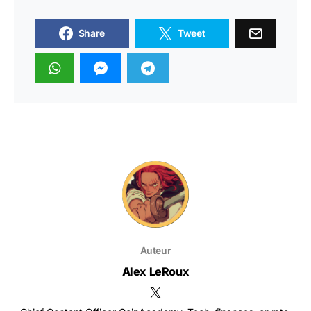
Share
Tweet
Auteur
Alex LeRoux