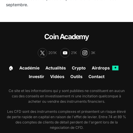
septembre.
Coin Academy
201K
21K
3K
🏠︎
Académie
Actualités
Crypto
Airdrops
✦
Investir
Vidéos
Outils
Contact
Ce site et les informations qui y sont publiées ne constituent en aucun
cas des conseils en investissement ni une incitation quelconque à
acheter ou vendre des instruments financiers.
Les CFD sont des instruments complexes et présentent un risque élevé
de perte rapide en capital en raison de l'effet de levier. Entre 74 et 89 %
des comptes de clients de détail perdent de l'argent lors de la
négociation de CFD.