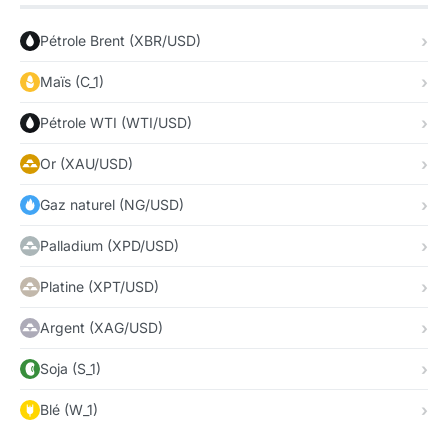
Pétrole Brent (XBR/USD)
Maïs (C_1)
Pétrole WTI (WTI/USD)
Or (XAU/USD)
Gaz naturel (NG/USD)
Palladium (XPD/USD)
Platine (XPT/USD)
Argent (XAG/USD)
Soja (S_1)
Blé (W_1)