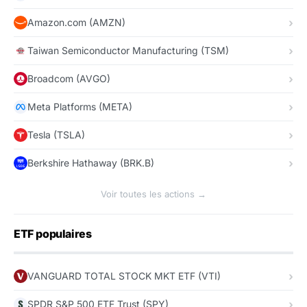
Amazon.com (AMZN)
Taiwan Semiconductor Manufacturing (TSM)
Broadcom (AVGO)
Meta Platforms (META)
Tesla (TSLA)
Berkshire Hathaway (BRK.B)
Voir toutes les actions →
ETF populaires
VANGUARD TOTAL STOCK MKT ETF (VTI)
SPDR S&P 500 ETF Trust (SPY)