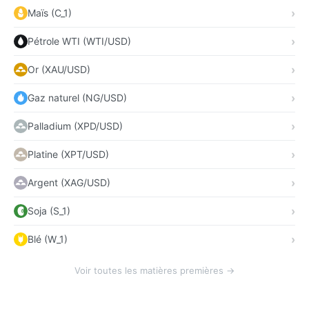
Maïs (C_1)
Pétrole WTI (WTI/USD)
Or (XAU/USD)
Gaz naturel (NG/USD)
Palladium (XPD/USD)
Platine (XPT/USD)
Argent (XAG/USD)
Soja (S_1)
Blé (W_1)
Voir toutes les matières premières →