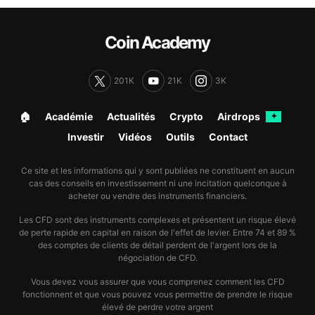
Coin Academy
201K
21K
3K
🏠︎
Académie
Actualités
Crypto
Airdrops
✦
Investir
Vidéos
Outils
Contact
Ce site et les informations qui y sont publiées ne constituent en aucun
cas des conseils en investissement ni une incitation quelconque à
acheter ou vendre des instruments financiers.
Les CFD sont des instruments complexes et présentent un risque élevé
de perte rapide en capital en raison de l'effet de levier. Entre 74 et 89 %
des comptes de clients de détail perdent de l'argent lors de la
négociation de CFD.
Vous devez vous assurer que vous comprenez comment les CFD
fonctionnent et que vous pouvez vous permettre de prendre le risque
élevé de perdre votre argent