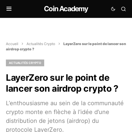
Coin Academy
Accueil
Actualités Crypto
LayerZero sur le point de lancer son
airdrop crypto ?
ACTUALITÉS CRYPTO
LayerZero sur le point de
lancer son airdrop crypto ?
L’enthousiasme au sein de la communauté
crypto monte en flèche à l’idée d’une
distribution de jetons (airdrop) du
protocole LayerZero.