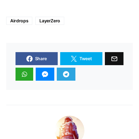
Airdrops
LayerZero
Share
Tweet