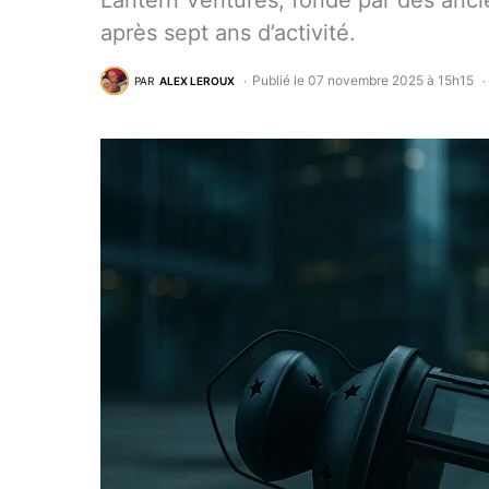
Lantern Ventures, fondé par des anci
après sept ans d’activité.
Publié le 07 novembre 2025 à 15h15
PAR
ALEX LEROUX