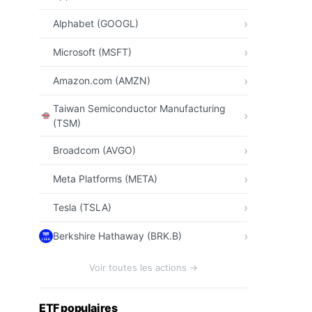
Alphabet (GOOGL)
Microsoft (MSFT)
Amazon.com (AMZN)
Taiwan Semiconductor Manufacturing
(TSM)
Broadcom (AVGO)
Meta Platforms (META)
Tesla (TSLA)
Berkshire Hathaway (BRK.B)
Voir toutes les actions →
ETF populaires