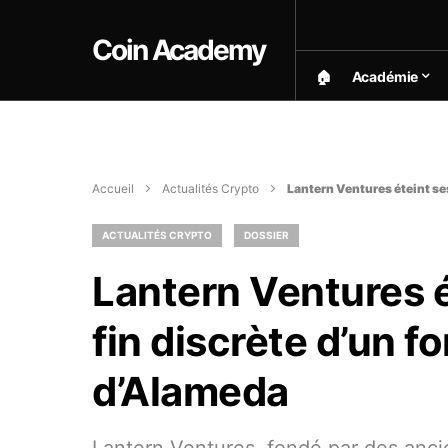
Coin Academy
🏠︎
Académie
Accueil
Actualités Crypto
Lantern Ventures éteint ses
ACTUALITÉS CRYPTO
DOSSIER
Lantern Ventures ét
fin discrète d’un f
d’Alameda