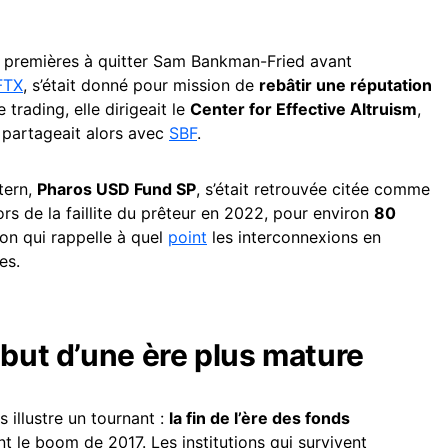
des premières à quitter Sam Bankman-Fried avant
FTX
, s’était donné pour mission de
rebâtir une réputation
 trading, elle dirigeait le
Center for Effective Altruism
,
e partageait alors avec
SBF
.
ntern,
Pharos USD Fund SP
, s’était retrouvée citée comme
ors de la faillite du prêteur en 2022, pour environ
80
ion qui rappelle à quel
point
les interconnexions en
es.
ébut d’une ère plus mature
 illustre un tournant :
la fin de l’ère des fonds
 le boom de 2017. Les institutions qui survivent