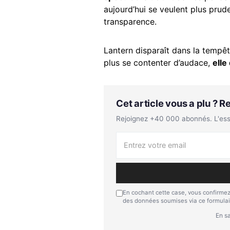
aujourd’hui se veulent plus prud
transparence.
Lantern disparaît dans la tempête
plus se contenter d’audace,
elle
Cet article vous a plu ? 
Rejoignez +40 000 abonnés. L'essen
En cochant cette case, vous confirmez
des données soumises via ce formulai
En sa