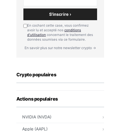
S'inscrire ›
En cochant cette case, vous confirmez
avoir lu et accepté nos
conditions
d'utilisation
concernant le traitement des
données soumises via ce formulaire.
En savoir plus sur notre newsletter crypto →
Crypto populaires
Actions populaires
NVIDIA (NVDA)
Apple (AAPL)