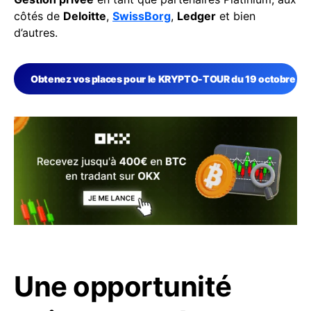
côtés de
Deloitte
,
SwissBorg
,
Ledger
et bien
d’autres.
Obtenez vos places pour le KRYPTO-TOUR du 19 octobre 20
Une opportunité