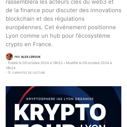
rassemblera les acteurs clés du web3 et
de la finance pour discuter des innovations
blockchain et des régulations
européennes. Cet événement positionne
Lyon comme un hub pour l’écosystème
crypto en France.
PAR
ALEX LEROUX
Publié le 09 octobre 2024 à 18h23
Modifié le 09 octobre 2024 à
•
18h24
3 MINUTES DE LECTURE