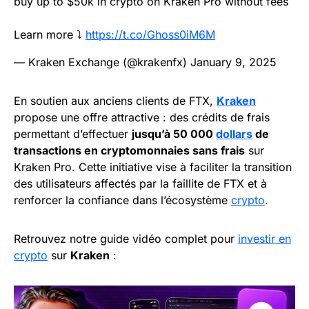
buy up to $50k in crypto on Kraken Pro without fees
Learn more ⤵️
https://t.co/Ghoss0iM6M
— Kraken Exchange (@krakenfx)
January 9, 2025
En soutien aux anciens clients de FTX,
Kraken
propose une offre attractive : des crédits de frais
permettant d’effectuer
jusqu’à 50 000
dollars
de
transactions en cryptomonnaies sans frais
sur
Kraken Pro. Cette initiative vise à faciliter la transition
des utilisateurs affectés par la faillite de FTX et à
renforcer la confiance dans l’écosystème
crypto
.
Retrouvez notre guide vidéo complet pour
investir en
crypto
sur
Kraken
: