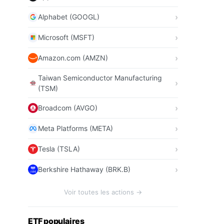
Alphabet (GOOGL)
Microsoft (MSFT)
Amazon.com (AMZN)
Taiwan Semiconductor Manufacturing
(TSM)
Broadcom (AVGO)
Meta Platforms (META)
Tesla (TSLA)
Berkshire Hathaway (BRK.B)
Voir toutes les actions →
ETF populaires