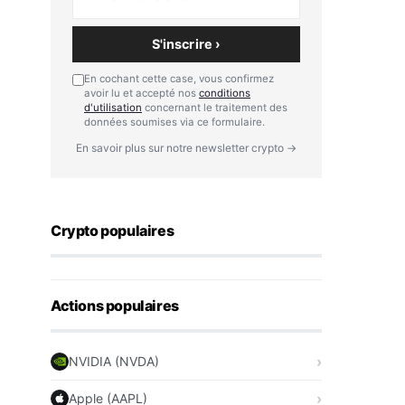
S'inscrire ›
En cochant cette case, vous confirmez
avoir lu et accepté nos
conditions
d'utilisation
concernant le traitement des
données soumises via ce formulaire.
En savoir plus sur notre newsletter crypto →
Crypto populaires
Actions populaires
NVIDIA (NVDA)
Apple (AAPL)