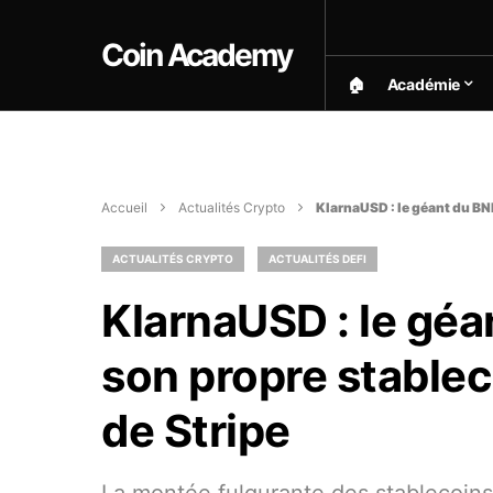
Coin Academy
🏠︎
Académie
Accueil
Actualités Crypto
KlarnaUSD : le géant du BN
ACTUALITÉS CRYPTO
ACTUALITÉS DEFI
KlarnaUSD : le géa
son propre stablec
de Stripe