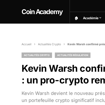
Coin Academy
🏠︎
Académie
Accueil
Actualités Crypto
Kevin Warsh confirmé prés
ACTUALITÉS CRYPTO
ACTUALITÉS RÉGULATION
Kevin Warsh confir
: un pro-crypto r
Kevin Warsh devient le nouveau prés
un portefeuille crypto significatif in