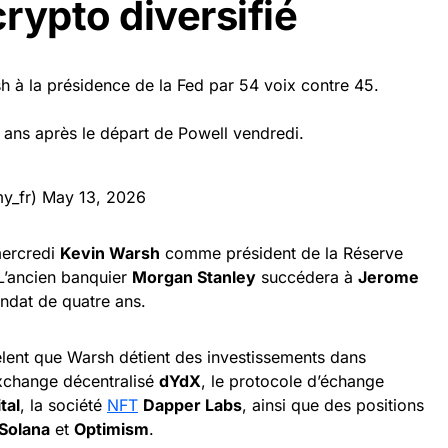
crypto diversifié
h à la présidence de la Fed par 54 voix contre 45.
ans après le départ de Powell vendredi.
y_fr)
May 13, 2026
mercredi
Kevin Warsh
comme président de la Réserve
 L’ancien banquier
Morgan Stanley
succédera à
Jerome
ndat de quatre ans.
èlent que Warsh détient des investissements dans
’exchange décentralisé
dYdX
, le protocole d’échange
tal
, la société
NFT
Dapper Labs
, ainsi que des positions
Solana
et
Optimism
.