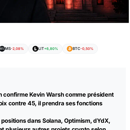
MS
LIT
BTC
-2,08%
+6,80%
-0,50%
in confirme Kevin Warsh comme président
oix contre 45, il prendra ses fonctions
 positions dans Solana, Optimism, dYdX,
et plusieurs autres projets crypto selon