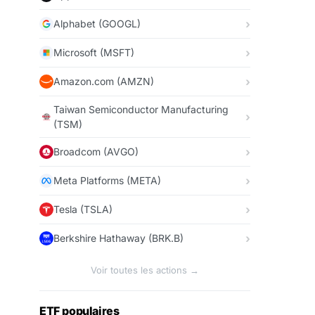
Alphabet (GOOGL)
Microsoft (MSFT)
Amazon.com (AMZN)
Taiwan Semiconductor Manufacturing
(TSM)
Broadcom (AVGO)
Meta Platforms (META)
Tesla (TSLA)
Berkshire Hathaway (BRK.B)
Voir toutes les actions →
ETF populaires