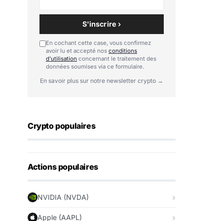
S'inscrire ›
En cochant cette case, vous confirmez
avoir lu et accepté nos
conditions
d'utilisation
concernant le traitement des
données soumises via ce formulaire.
En savoir plus sur notre newsletter crypto →
Crypto populaires
Actions populaires
NVIDIA (NVDA)
Apple (AAPL)