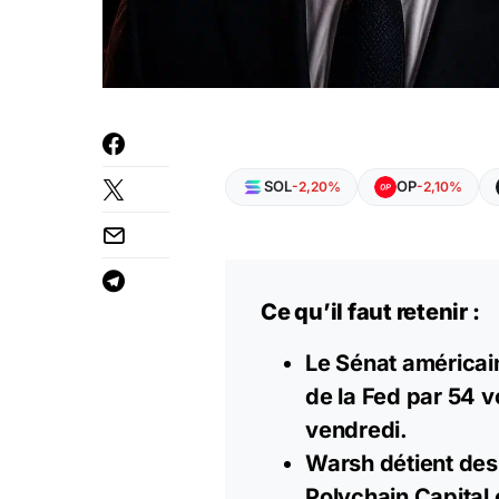
SOL
OP
-2,20%
-2,10%
Ce qu’il faut retenir :
Le Sénat américa
de la Fed par 54 v
vendredi.
Warsh détient des
Polychain Capital 