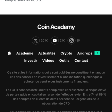
Coin Academy
201K
21K
3K
🏠︎
Académie
Actualités
Crypto
Airdrops
✦
Investir
Vidéos
Outils
Contact
Ce site et les informations qui y sont publiées ne constituent en aucun
cas des conseils en investissement ni une incitation quelconque à
acheter ou vendre des instruments financiers.
Les CFD sont des instruments complexes et présentent un risque élevé
de perte rapide en capital en raison de l'effet de levier. Entre 74 et 89 %
des comptes de clients de détail perdent de l'argent lors de la
négociation de CFD.
Vous devez vous assurer que vous comprenez comment les CFD