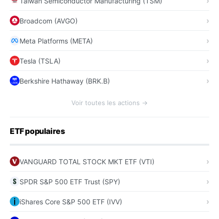
Taiwan Semiconductor Manufacturing (TSM)
Broadcom (AVGO)
Meta Platforms (META)
Tesla (TSLA)
Berkshire Hathaway (BRK.B)
Voir toutes les actions →
ETF populaires
VANGUARD TOTAL STOCK MKT ETF (VTI)
SPDR S&P 500 ETF Trust (SPY)
iShares Core S&P 500 ETF (IVV)