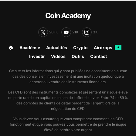
Coin Academy
201K
21K
3K
🏠︎
Académie
Actualités
Crypto
Airdrops
✦
Investir
Vidéos
Outils
Contact
Ce site et les informations qui y sont publiées ne constituent en aucun
cas des conseils en investissement ni une incitation quelconque à
acheter ou vendre des instruments financiers.
Les CFD sont des instruments complexes et présentent un risque élevé
de perte rapide en capital en raison de l'effet de levier. Entre 74 et 89 %
des comptes de clients de détail perdent de l'argent lors de la
négociation de CFD.
Vous devez vous assurer que vous comprenez comment les CFD
fonctionnent et que vous pouvez vous permettre de prendre le risque
élevé de perdre votre argent