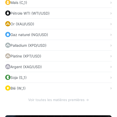
Maïs (C_1)
Pétrole WTI (WTI/USD)
Or (XAU/USD)
Gaz naturel (NG/USD)
Palladium (XPD/USD)
Platine (XPT/USD)
Argent (XAG/USD)
Soja (S_1)
Blé (W_1)
Voir toutes les matières premières →