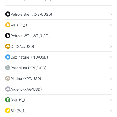
Pétrole Brent (XBR/USD)
Maïs (C_1)
Pétrole WTI (WTI/USD)
Or (XAU/USD)
Gaz naturel (NG/USD)
Palladium (XPD/USD)
Platine (XPT/USD)
Argent (XAG/USD)
Soja (S_1)
Blé (W_1)