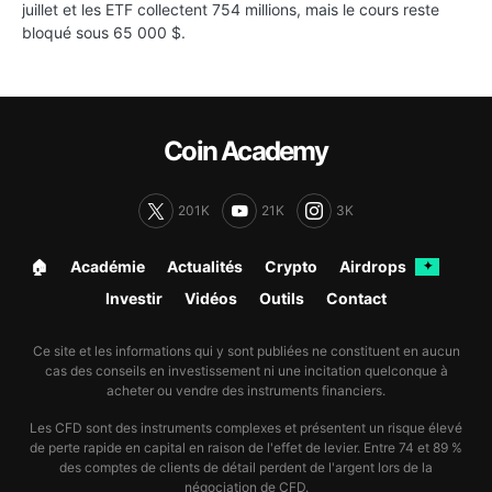
juillet et les ETF collectent 754 millions, mais le cours reste
bloqué sous 65 000 $.
Coin Academy
201K
21K
3K
🏠︎
Académie
Actualités
Crypto
Airdrops
✦
Investir
Vidéos
Outils
Contact
Ce site et les informations qui y sont publiées ne constituent en aucun
cas des conseils en investissement ni une incitation quelconque à
acheter ou vendre des instruments financiers.
Les CFD sont des instruments complexes et présentent un risque élevé
de perte rapide en capital en raison de l'effet de levier. Entre 74 et 89 %
des comptes de clients de détail perdent de l'argent lors de la
négociation de CFD.