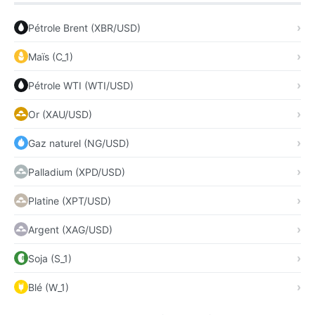
Pétrole Brent (XBR/USD)
Maïs (C_1)
Pétrole WTI (WTI/USD)
Or (XAU/USD)
Gaz naturel (NG/USD)
Palladium (XPD/USD)
Platine (XPT/USD)
Argent (XAG/USD)
Soja (S_1)
Blé (W_1)