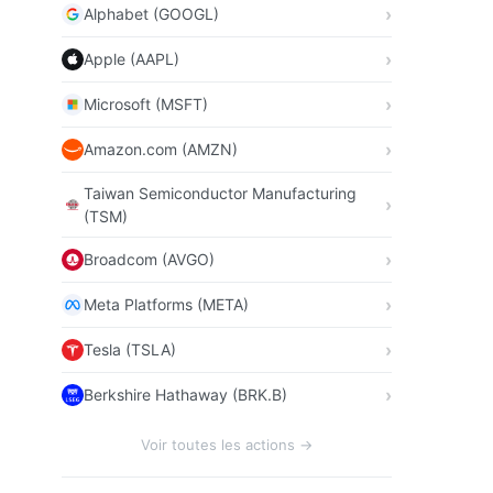
Alphabet (GOOGL)
Apple (AAPL)
Microsoft (MSFT)
Amazon.com (AMZN)
Taiwan Semiconductor Manufacturing
(TSM)
Broadcom (AVGO)
Meta Platforms (META)
Tesla (TSLA)
Berkshire Hathaway (BRK.B)
Voir toutes les actions →