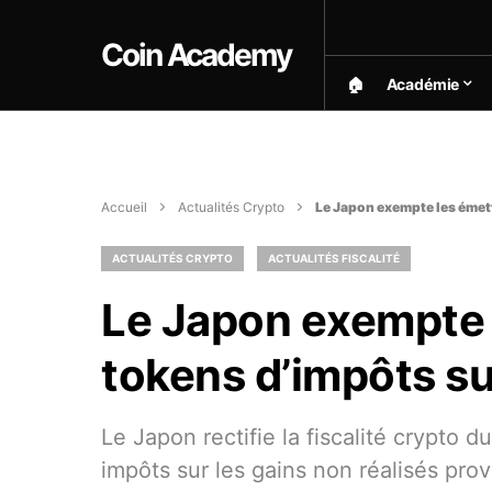
Coin Academy
🏠︎
Académie
Accueil
Actualités Crypto
Le Japon exempte les émett
ACTUALITÉS CRYPTO
ACTUALITÉS FISCALITÉ
Le Japon exempte 
tokens d’impôts su
Le Japon rectifie la fiscalité crypto 
impôts sur les gains non réalisés pro