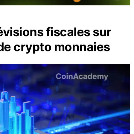
visions fiscales sur
 de crypto monnaies