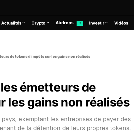
Airdrops
Actualités
Crypto
Investir
Vidéos
✦
eurs de tokens d’impôts sur les gains non réalisés
les émetteurs de
r les gains non réalisés
du pays, exemptant les entreprises de payer des
venant de la détention de leurs propres tokens.