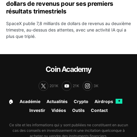
dollars de revenus pour ses premiers
résultats trimestriels
SpaceX publie 7,8 milliards de dollars de revenus au deuxième
trimestre, au-dessus des attentes, avec une activité IA qui a
plus que triplé.
Coin Academy
201K
21K
3K
🏠︎
Académie
Actualités
Crypto
Airdrops
✦
Investir
Vidéos
Outils
Contact
Ce site et les informations qui y sont publiées ne constituent en aucun
cas des conseils en investissement ni une incitation quelconque à
acheter ou vendre des instruments financiers.