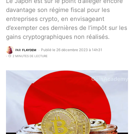
Le Japon est sur le point d’alléger encore
davantage son régime fiscal pour les
entreprises crypto, en envisageant
d’exempter ces dernières de l’impôt sur les
gains cryptographiques non réalisés.
Publié le 26 décembre 2023 à 14h31
PAR
FLAYDEM
2 MINUTES DE LECTURE