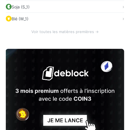
Soja (S_1)
Blé (W_1)
Voir toutes les matières premières →