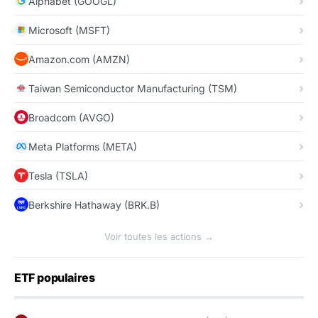
Alphabet (GOOGL)
Microsoft (MSFT)
Amazon.com (AMZN)
Taiwan Semiconductor Manufacturing (TSM)
Broadcom (AVGO)
Meta Platforms (META)
Tesla (TSLA)
Berkshire Hathaway (BRK.B)
Voir toutes les actions →
ETF populaires