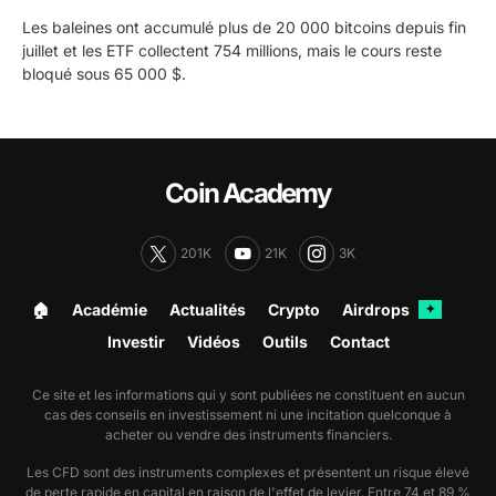
Les baleines ont accumulé plus de 20 000 bitcoins depuis fin
juillet et les ETF collectent 754 millions, mais le cours reste
bloqué sous 65 000 $.
Coin Academy
201K
21K
3K
🏠︎
Académie
Actualités
Crypto
Airdrops
✦
Investir
Vidéos
Outils
Contact
Ce site et les informations qui y sont publiées ne constituent en aucun
cas des conseils en investissement ni une incitation quelconque à
acheter ou vendre des instruments financiers.
Les CFD sont des instruments complexes et présentent un risque élevé
de perte rapide en capital en raison de l'effet de levier. Entre 74 et 89 %