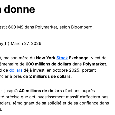
a donne
vestit 600 M$ dans Polymarket, selon Bloomberg.
y_fr)
March 27, 2026
), maison mère du
New York
Stock
Exchange
, vient de
plémentaire de
600 millions de dollars
dans
Polymarket
.
rd de
dollars
déjà investi en octobre 2025, portant
ncier à près de
2 milliards de dollars
.
er jusqu’à
40 millions de dollars
d’actions auprès
été précise que cet investissement massif n’affectera pas
nciers, témoignant de sa solidité et de sa confiance dans
s.