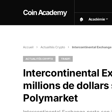
Coin Academy
🏠︎
Académie
Accueil
Actualités Crypto
Intercontinental Exchange 
ACTUALITÉS CRYPTO
TRADFI
Intercontinental E
millions de dollar
Polymarket