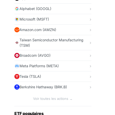
Alphabet (GOOGL)
Microsoft (MSFT)
Amazon.com (AMZN)
Taiwan Semiconductor Manufacturing
(TSM)
Broadcom (AVGO)
Meta Platforms (META)
Tesla (TSLA)
Berkshire Hathaway (BRK.B)
Voir toutes les actions →
ETF populaires