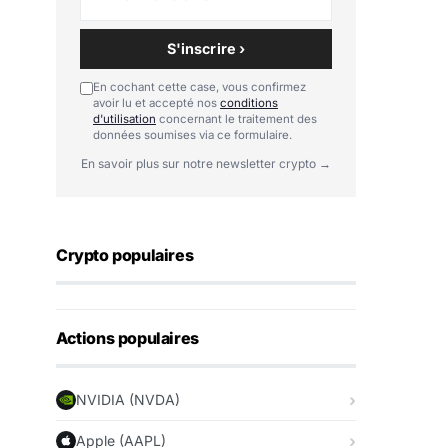
S'inscrire ›
En cochant cette case, vous confirmez
avoir lu et accepté nos
conditions
d'utilisation
concernant le traitement des
données soumises via ce formulaire.
En savoir plus sur notre newsletter crypto →
Crypto populaires
Actions populaires
NVIDIA (NVDA)
Apple (AAPL)