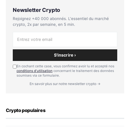
Newsletter Crypto
Rejoignez +40 000 abonnés. L'essentiel du marché
crypto, 2x par semaine, en 5 min.
S'inscrire ›
En cochant cette case, vous confirmez avoir lu et accepté nos
conditions d'utilisation
concernant le traitement des données
soumises via ce formulaire.
En savoir plus sur notre newsletter crypto →
Crypto populaires