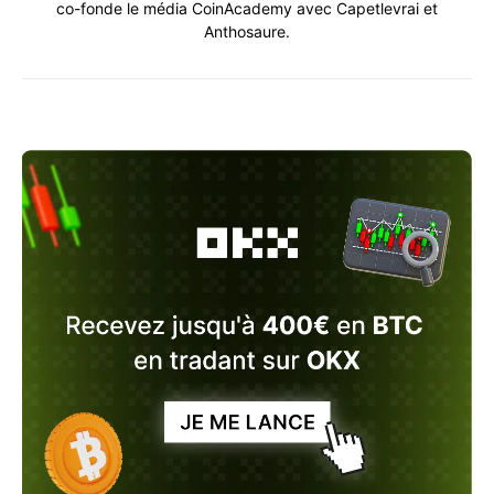
co-fonde le média CoinAcademy avec Capetlevrai et
Anthosaure.