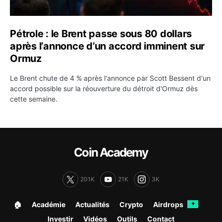
Pétrole : le Brent passe sous 80 dollars
après l’annonce d’un accord imminent sur
Ormuz
Le Brent chute de 4 % après l'annonce par Scott Bessent d'un
accord possible sur la réouverture du détroit d'Ormuz dès
cette semaine.
Coin Academy
201K
21K
3K
🏠︎
Académie
Actualités
Crypto
Airdrops
✦
Investir
Vidéos
Outils
Contact