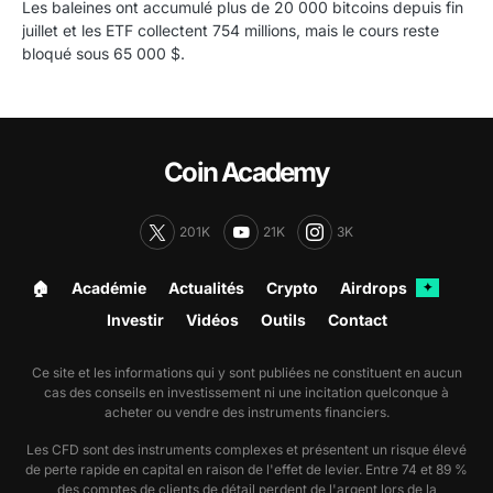
Les baleines ont accumulé plus de 20 000 bitcoins depuis fin
juillet et les ETF collectent 754 millions, mais le cours reste
bloqué sous 65 000 $.
Coin Academy
201K
21K
3K
🏠︎
Académie
Actualités
Crypto
Airdrops
✦
Investir
Vidéos
Outils
Contact
Ce site et les informations qui y sont publiées ne constituent en aucun
cas des conseils en investissement ni une incitation quelconque à
acheter ou vendre des instruments financiers.
Les CFD sont des instruments complexes et présentent un risque élevé
de perte rapide en capital en raison de l'effet de levier. Entre 74 et 89 %
des comptes de clients de détail perdent de l'argent lors de la