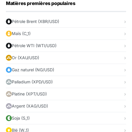
Matières premières populaires
Pétrole Brent (XBR/USD)
Maïs (C_1)
Pétrole WTI (WTI/USD)
Or (XAU/USD)
Gaz naturel (NG/USD)
Palladium (XPD/USD)
Platine (XPT/USD)
Argent (XAG/USD)
Soja (S_1)
Blé (W_1)