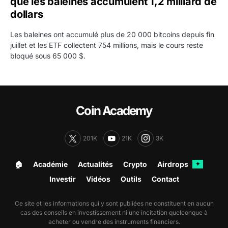
que les baleines accumulent 1,2 milliard de
dollars
Les baleines ont accumulé plus de 20 000 bitcoins depuis fin
juillet et les ETF collectent 754 millions, mais le cours reste
bloqué sous 65 000 $.
Coin Academy
201K
21K
3K
🏠︎
Académie
Actualités
Crypto
Airdrops
✦
Investir
Vidéos
Outils
Contact
Ce site et les informations qui y sont publiées ne constituent en aucun
cas des conseils en investissement ni une incitation quelconque à
acheter ou vendre des instruments financiers.