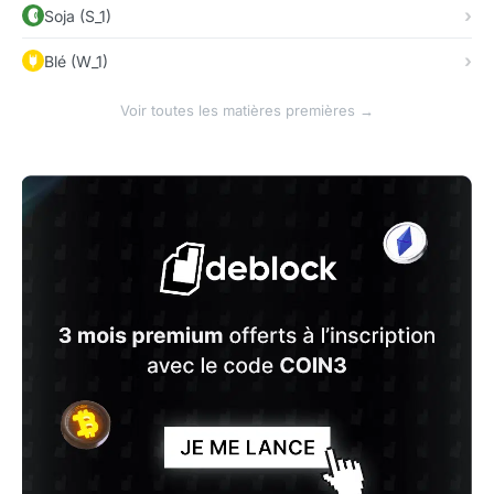
Soja (S_1)
Blé (W_1)
Voir toutes les matières premières →