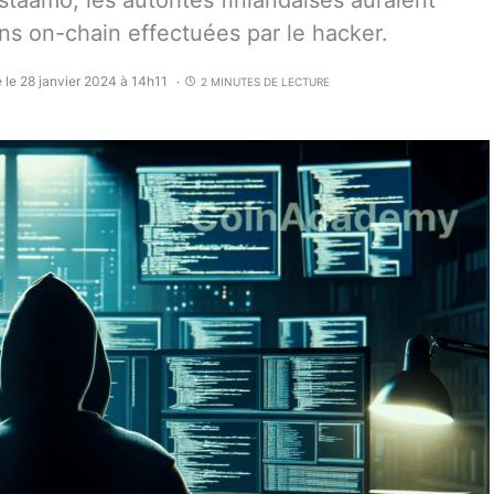
taamo, les autorités finlandaises auraient
ons on-chain effectuées par le hacker.
 le 28 janvier 2024 à 14h11
2 MINUTES DE LECTURE