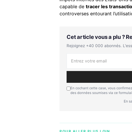
capable de
tracer les transact
controverses entourant l’utilis
Cet article vous a plu ? 
Rejoignez +40 000 abonnés. L'essen
En cochant cette case, vous confirmez
des données soumises via ce formulai
En sa
POUR ALLER PLUS LOIN