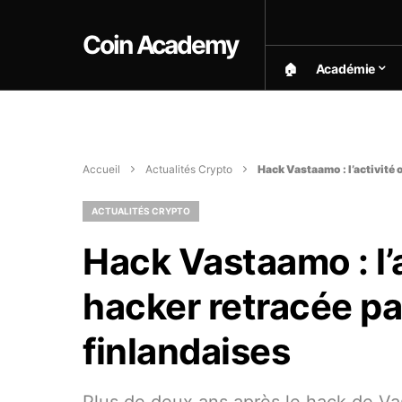
Coin Academy
🏠︎
Académie
Accueil
Actualités Crypto
Hack Vastaamo : l’activité 
ACTUALITÉS CRYPTO
Hack Vastaamo : l’
hacker retracée par
finlandaises