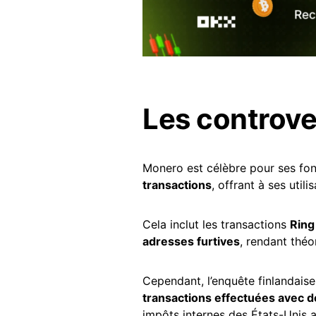
Les controv
Monero est célèbre pour ses fon
transactions
, offrant à ses util
Cela inclut les transactions
Ring
adresses furtives
, rendant thé
Cependant, l’enquête finlandaise
transactions effectuées avec 
impôts internes des États-Unis 