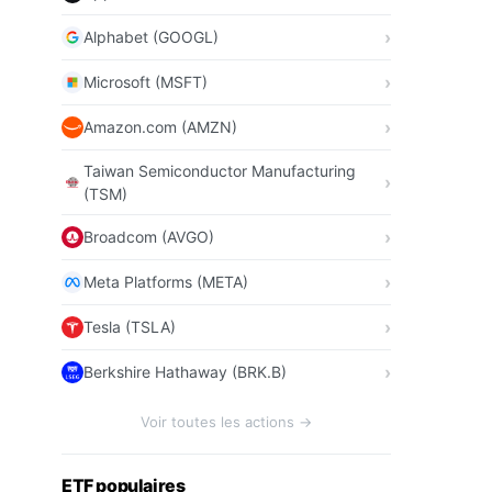
Alphabet (GOOGL)
Microsoft (MSFT)
Amazon.com (AMZN)
Taiwan Semiconductor Manufacturing
(TSM)
Broadcom (AVGO)
Meta Platforms (META)
Tesla (TSLA)
Berkshire Hathaway (BRK.B)
Voir toutes les actions →
ETF populaires