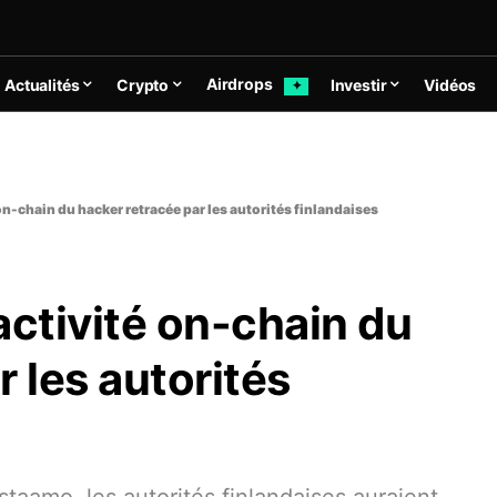
Airdrops
Actualités
Crypto
Investir
Vidéos
✦
on-chain du hacker retracée par les autorités finlandaises
activité on-chain du
 les autorités