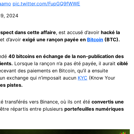
aamo
pic.twitter.com/FupGQ9fWWE
19, 2024
spect dans cette affaire
, est accusé d’avoir
hacké la
et d’avoir
exigé une rançon payée en
Bitcoin
(BTC).
andé
40 bitcoins en échange de la non-publication des
ients.
Lorsque la rançon n’a pas été payée, il aurait
ciblé
recevant des paiements en Bitcoin, qu’il a ensuite
un exchange qui n’imposait aucun
KYC
(Know Your
les pistes.
été transférés vers Binance, où ils ont été
convertis une
être répartis entre plusieurs
portefeuilles numériques