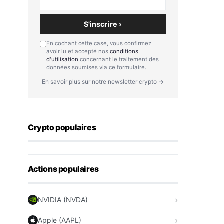
S'inscrire ›
En cochant cette case, vous confirmez
avoir lu et accepté nos
conditions
d'utilisation
concernant le traitement des
données soumises via ce formulaire.
En savoir plus sur notre newsletter crypto →
Crypto populaires
Actions populaires
NVIDIA (NVDA)
Apple (AAPL)