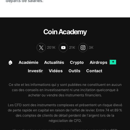
départs de salariés.
Coin Academy
201K
21K
3K
🏠︎
Académie
Actualités
Crypto
Airdrops
✦
Investir
Vidéos
Outils
Contact
Ce site et les informations qui y sont publiées ne constituent en aucun
cas des conseils en investissement ni une incitation quelconque à
acheter ou vendre des instruments financiers.
Les CFD sont des instruments complexes et présentent un risque élevé
de perte rapide en capital en raison de l'effet de levier. Entre 74 et 89 %
des comptes de clients de détail perdent de l'argent lors de la
négociation de CFD.