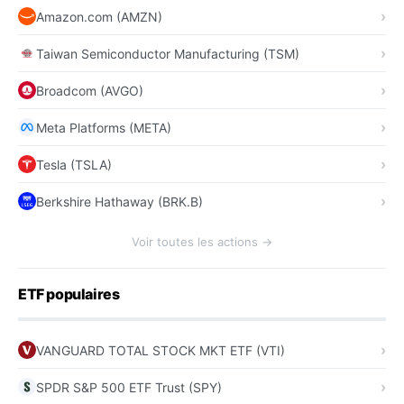
Amazon.com (AMZN)
Taiwan Semiconductor Manufacturing (TSM)
Broadcom (AVGO)
Meta Platforms (META)
Tesla (TSLA)
Berkshire Hathaway (BRK.B)
Voir toutes les actions →
ETF populaires
VANGUARD TOTAL STOCK MKT ETF (VTI)
SPDR S&P 500 ETF Trust (SPY)