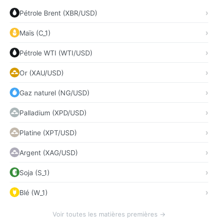
Pétrole Brent (XBR/USD)
Maïs (C_1)
Pétrole WTI (WTI/USD)
Or (XAU/USD)
Gaz naturel (NG/USD)
Palladium (XPD/USD)
Platine (XPT/USD)
Argent (XAG/USD)
Soja (S_1)
Blé (W_1)
Voir toutes les matières premières →