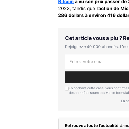
Bitcoin
a vu son prix passer de 
2023, tandis que
l’action de Mic
286 dollars à environ 416 dolla
Cet article vous a plu ? 
Rejoignez +40 000 abonnés. L'essen
En cochant cette case, vous confirmez
des données soumises via ce formulai
En sa
Retrouvez toute l'actualité
dans