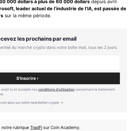
30 000 dollars à plus de 60 000 dollars
depuis avril
rosoft, leader actuel de l’industrie de l’IA, est passée de
rs
sur la même période.
Recevez les prochains par email
tiel du marché crypto dans votre boîte mail, tous les 2 jours.
S'inscrire ›
 avoir lu et accepté nos
conditions d'utilisation
concernant le traitement
re.
voir plus sur notre newsletter crypto →
 notre rubrique
TradFi
sur Coin Academy.