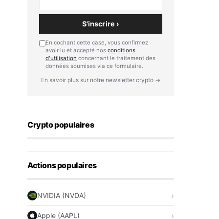
S'inscrire ›
En cochant cette case, vous confirmez
avoir lu et accepté nos
conditions
d'utilisation
concernant le traitement des
données soumises via ce formulaire.
En savoir plus sur notre newsletter crypto →
Crypto populaires
Actions populaires
NVIDIA (NVDA)
Apple (AAPL)