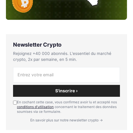
Newsletter Crypto
Rejoignez +40 000 abonnés. L'essentiel du marché
crypto, 2x par semaine, en 5 min.
S'inscrire ›
En cochant cette case, vous confirmez avoir lu et accepté nos
conditions d'utilisation
concernant le traitement des données
soumises via ce formulaire.
En savoir plus sur notre newsletter crypto →