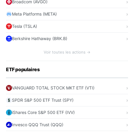
Broadcom (AVGO)
Meta Platforms (META)
Tesla (TSLA)
Berkshire Hathaway (BRK.B)
Voir toutes les actions →
ETF populaires
VANGUARD TOTAL STOCK MKT ETF (VTI)
SPDR S&P 500 ETF Trust (SPY)
iShares Core S&P 500 ETF (IVV)
Invesco QQQ Trust (QQQ)