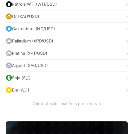
Pétrole WTI (WTI/USD)
Or (XAU/USD)
Gaz naturel (NG/USD)
Palladium (XPD/USD)
Platine (XPT/USD)
Argent (XAG/USD)
Soja (S_1)
Blé (W_1)
Voir toutes les matières premières →