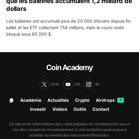
que les baleines accumulent 1,2 milliard de
dollars
Les baleines ont accumulé plus de 20 000 bitcoins depuis fin
juillet et les ETF collectent 754 millions, mais le cours reste
bloqué sous 65 000 $.
Coin Academy
201K
21K
3K
🏠︎
Académie
Actualités
Crypto
Airdrops
✦
Investir
Vidéos
Outils
Contact
Ce site et les informations qui y sont publiées ne constituent en aucun
cas des conseils en investissement ni une incitation quelconque à
acheter ou vendre des instruments financiers.