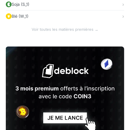
Soja (S_1)
Blé (W_1)
Voir toutes les matières premières →