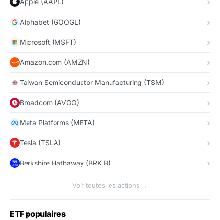
Apple (AAPL)
Alphabet (GOOGL)
Microsoft (MSFT)
Amazon.com (AMZN)
Taiwan Semiconductor Manufacturing (TSM)
Broadcom (AVGO)
Meta Platforms (META)
Tesla (TSLA)
Berkshire Hathaway (BRK.B)
Voir toutes les actions →
ETF populaires