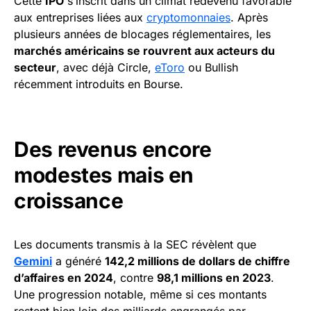
Cette
IPO
s’inscrit dans un climat redevenu favorable
aux entreprises liées aux
cryptomonnaies
. Après
plusieurs années de blocages réglementaires, les
marchés américains se rouvrent aux acteurs du
secteur
, avec déjà Circle,
eToro
ou Bullish
récemment introduits en Bourse.
Des revenus encore
modestes mais en
croissance
Les documents transmis à la SEC révèlent que
Gemini
a généré
142,2 millions de dollars de chiffre
d’affaires en 2024
, contre
98,1 millions en 2023
.
Une progression notable, même si ces montants
restent bien loin des milliards engrangés par