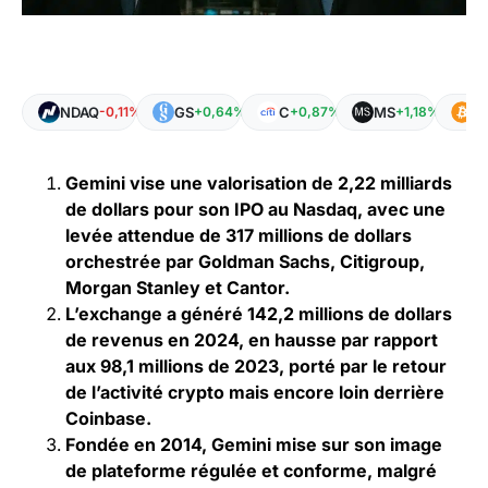
NDAQ
GS
C
MS
B
-0,11%
+0,64%
+0,87%
+1,18%
Gemini vise une valorisation de 2,22 milliards
de dollars pour son IPO au Nasdaq, avec une
levée attendue de 317 millions de dollars
orchestrée par Goldman Sachs, Citigroup,
Morgan Stanley et Cantor.
L’exchange a généré 142,2 millions de dollars
de revenus en 2024, en hausse par rapport
aux 98,1 millions de 2023, porté par le retour
de l’activité crypto mais encore loin derrière
Coinbase.
Fondée en 2014, Gemini mise sur son image
de plateforme régulée et conforme, malgré