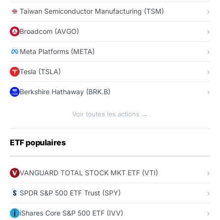
Taiwan Semiconductor Manufacturing (TSM)
Broadcom (AVGO)
Meta Platforms (META)
Tesla (TSLA)
Berkshire Hathaway (BRK.B)
Voir toutes les actions →
ETF populaires
VANGUARD TOTAL STOCK MKT ETF (VTI)
SPDR S&P 500 ETF Trust (SPY)
iShares Core S&P 500 ETF (IVV)