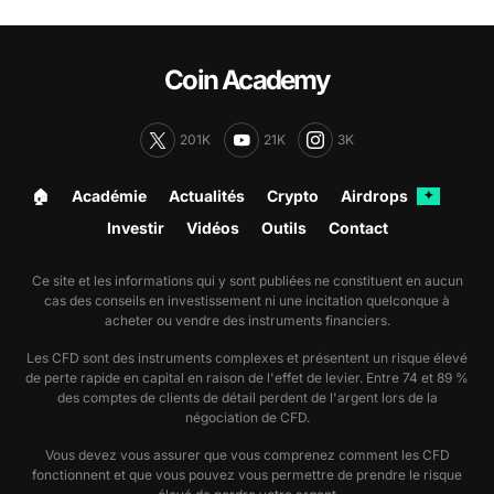
Coin Academy
201K
21K
3K
🏠︎
Académie
Actualités
Crypto
Airdrops
✦
Investir
Vidéos
Outils
Contact
Ce site et les informations qui y sont publiées ne constituent en aucun
cas des conseils en investissement ni une incitation quelconque à
acheter ou vendre des instruments financiers.
Les CFD sont des instruments complexes et présentent un risque élevé
de perte rapide en capital en raison de l'effet de levier. Entre 74 et 89 %
des comptes de clients de détail perdent de l'argent lors de la
négociation de CFD.
Vous devez vous assurer que vous comprenez comment les CFD
fonctionnent et que vous pouvez vous permettre de prendre le risque