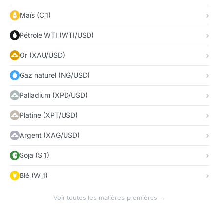
Maïs (C_1)
Pétrole WTI (WTI/USD)
Or (XAU/USD)
Gaz naturel (NG/USD)
Palladium (XPD/USD)
Platine (XPT/USD)
Argent (XAG/USD)
Soja (S_1)
Blé (W_1)
Voir toutes les matières premières →