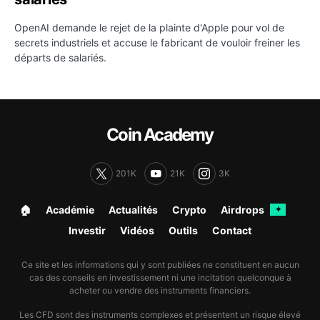
OpenAI demande le rejet de la plainte d'Apple pour vol de
secrets industriels et accuse le fabricant de vouloir freiner les
départs de salariés.
Coin Academy
201K
21K
3K
🏠︎
Académie
Actualités
Crypto
Airdrops
✦
Investir
Vidéos
Outils
Contact
Ce site et les informations qui y sont publiées ne constituent en aucun
cas des conseils en investissement ni une incitation quelconque à
acheter ou vendre des instruments financiers.
Les CFD sont des instruments complexes et présentent un risque élevé