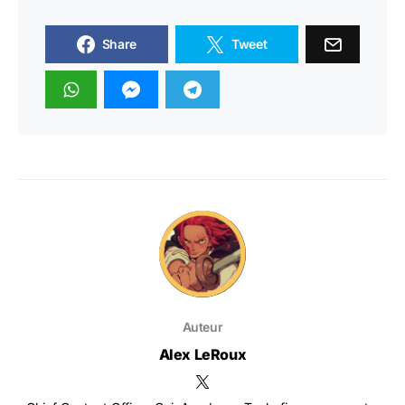
Share
Tweet
Auteur
Alex LeRoux