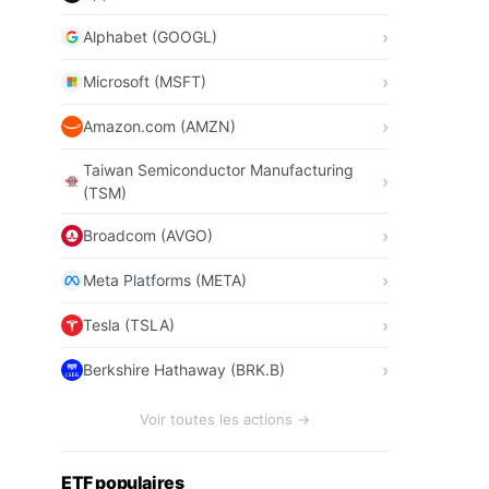
Alphabet (GOOGL)
Microsoft (MSFT)
Amazon.com (AMZN)
Taiwan Semiconductor Manufacturing
(TSM)
Broadcom (AVGO)
Meta Platforms (META)
Tesla (TSLA)
Berkshire Hathaway (BRK.B)
Voir toutes les actions →
ETF populaires