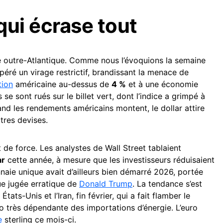
 qui écrase tout
e outre-Atlantique. Comme nous l’évoquions la semaine
péré un virage restrictif, brandissant la menace de
tion
américaine au-dessus de
4 %
et à une économie
s se sont rués sur le billet vert, dont l’indice a grimpé à
and les rendements américains montent, le dollar attire
tres devises.
rt de force. Les analystes de Wall Street tablaient
ar
cette année, à mesure que les investisseurs réduisaient
nnaie unique avait d’ailleurs bien démarré 2026, portée
que jugée erratique de
Donald Trump
. La tendance s’est
tats-Unis et l’Iran, fin février, qui a fait flamber le
o très dépendante des importations d’énergie. L’euro
e
sterling ce mois-ci.