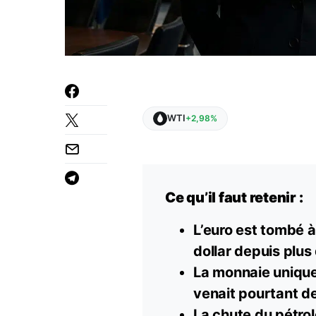
WTI
+2,98%
Ce qu’il faut retenir :
L’euro est tombé à
dollar depuis plus 
La monnaie unique 
venait pourtant de
La chute du pétrol