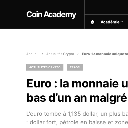
Coin Academy
🏠︎
Académie
Accueil
Actualités Crypto
Euro : la monnaie unique t
ACTUALITÉS CRYPTO
TRADFI
Euro : la monnaie 
bas d’un an malgré
L’euro tombe à 1,135 dollar, un plus 
: dollar fort, pétrole en baisse et zo