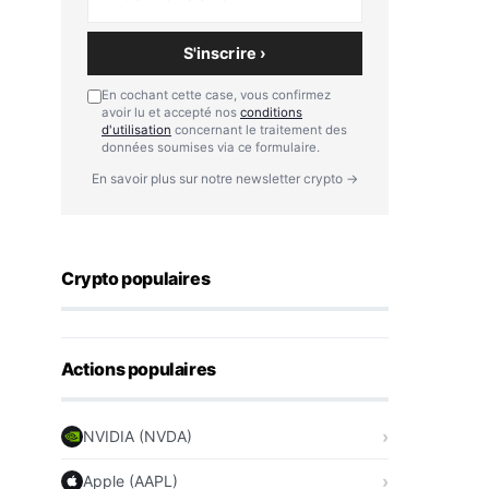
S'inscrire ›
En cochant cette case, vous confirmez
avoir lu et accepté nos
conditions
d'utilisation
concernant le traitement des
données soumises via ce formulaire.
En savoir plus sur notre newsletter crypto →
Crypto populaires
Actions populaires
NVIDIA (NVDA)
Apple (AAPL)