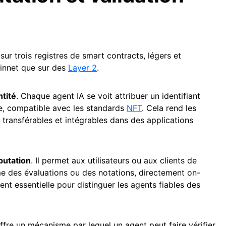
ur trois registres de smart contracts, légers et
ainnet que sur des
Layer 2
.
ntité
. Chaque agent IA se voit attribuer un identifiant
re, compatible avec les standards
NFT
. Cela rend les
transférables et intégrables dans des applications
putation
. Il permet aux utilisateurs ou aux clients de
me des évaluations ou des notations, directement on-
ent essentielle pour distinguer les agents fiables des
ffre un mécanisme par lequel un agent peut faire vérifier