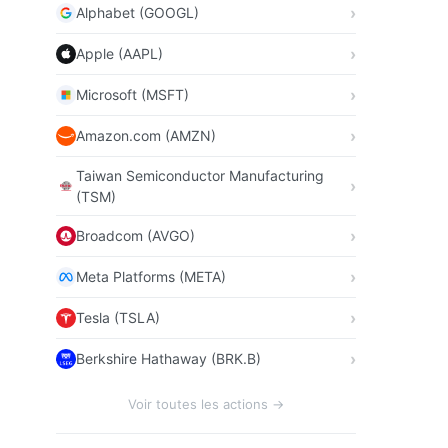
Alphabet (GOOGL)
Apple (AAPL)
Microsoft (MSFT)
Amazon.com (AMZN)
Taiwan Semiconductor Manufacturing
(TSM)
Broadcom (AVGO)
Meta Platforms (META)
Tesla (TSLA)
Berkshire Hathaway (BRK.B)
Voir toutes les actions →