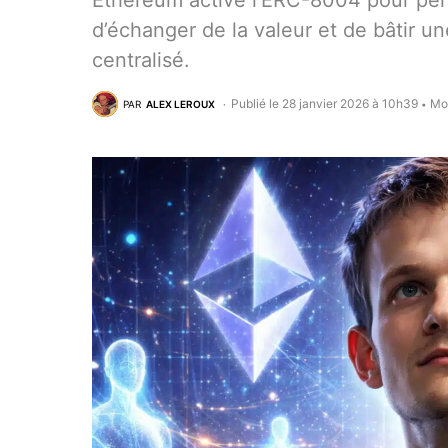
Ethereum active l’ERC-8004 pour perm
d’échanger de la valeur et de bâtir u
centralisé.
Publié le 28 janvier 2026 à 10h39
Mod
PAR
ALEX LEROUX
•