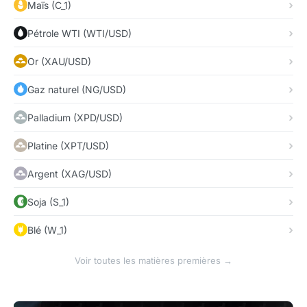
Maïs (C_1)
Pétrole WTI (WTI/USD)
Or (XAU/USD)
Gaz naturel (NG/USD)
Palladium (XPD/USD)
Platine (XPT/USD)
Argent (XAG/USD)
Soja (S_1)
Blé (W_1)
Voir toutes les matières premières →