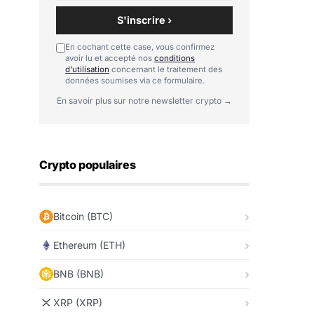
S'inscrire ›
En cochant cette case, vous confirmez
avoir lu et accepté nos
conditions
d'utilisation
concernant le traitement des
données soumises via ce formulaire.
En savoir plus sur notre newsletter crypto →
Crypto populaires
Bitcoin (BTC)
Ethereum (ETH)
BNB (BNB)
XRP (XRP)