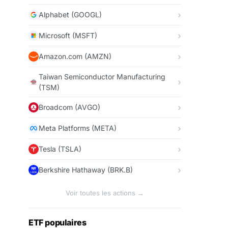
Alphabet (GOOGL)
Microsoft (MSFT)
Amazon.com (AMZN)
Taiwan Semiconductor Manufacturing
(TSM)
Broadcom (AVGO)
Meta Platforms (META)
Tesla (TSLA)
Berkshire Hathaway (BRK.B)
Voir toutes les actions →
ETF populaires