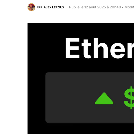
Publié le 12 août 2025 à 20h48
Modif
PAR
ALEX LEROUX
•