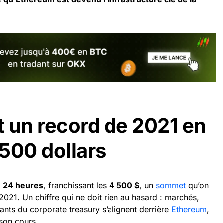
 un record de 2021 en
500 dollars
n 24 heures
, franchissant les
4 500 $
, un
sommet
qu’on
021. Un chiffre qui ne doit rien au hasard : marchés,
géants du corporate treasury s’alignent derrière
Ethereum
,
 son cours.