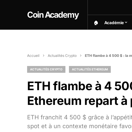
Coin Academy
🏠︎
Académie
Accueil
Actualités Crypto
ETH flambe à 4 500 $ : la 
ACTUALITÉS CRYPTO
ACTUALITÉS ETHEREUM
ETH flambe à 4 500
Ethereum repart à 
ETH franchit 4 500 $ grâce à l’appéti
spot et à un contexte monétaire favo