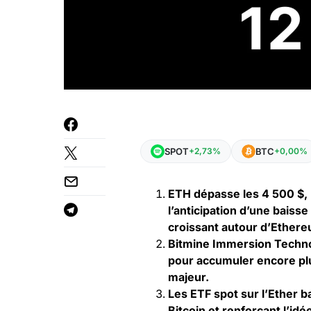
SPOT
BTC
+2,73%
+0,00%
ETH dépasse les 4 500 $,
l’anticipation d’une baiss
croissant autour d’Ether
Bitmine Immersion Technolo
pour accumuler encore plu
majeur.
Les ETF spot sur l’Ether 
Bitcoin et renforçant l’id