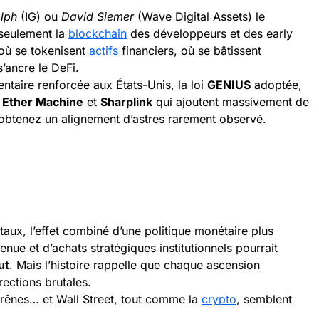
lph
(IG) ou
David Siemer
(Wave Digital Assets) le
 seulement la
blockchain
des développeurs et des early
où se tokenisent
actifs
financiers, où se bâtissent
’ancre le DeFi.
entaire renforcée aux États-Unis, la loi
GENIUS
adoptée,
,
Ether Machine
et
Sharplink
qui ajoutent massivement de
 obtenez un alignement d’astres rarement observé.
taux, l’effet combiné d’une politique monétaire plus
nue et d’achats stratégiques institutionnels pourrait
ut
. Mais l’histoire rappelle que chaque ascension
ections brutales.
s rênes… et Wall Street, tout comme la
crypto
, semblent