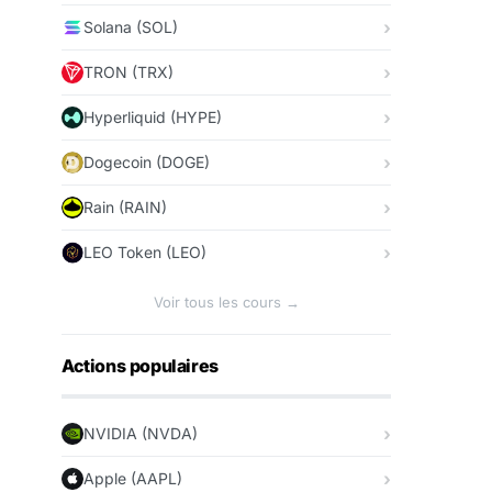
Solana (SOL)
TRON (TRX)
Hyperliquid (HYPE)
Dogecoin (DOGE)
Rain (RAIN)
LEO Token (LEO)
Voir tous les cours →
Actions populaires
NVIDIA (NVDA)
Apple (AAPL)