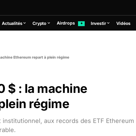
Airdrops
Actualités
Crypto
Investir
Vidéos
✦
machine Ethereum repart à plein régime
 $ : la machine
plein régime
t institutionnel, aux records des ETF Ethereum
rable.