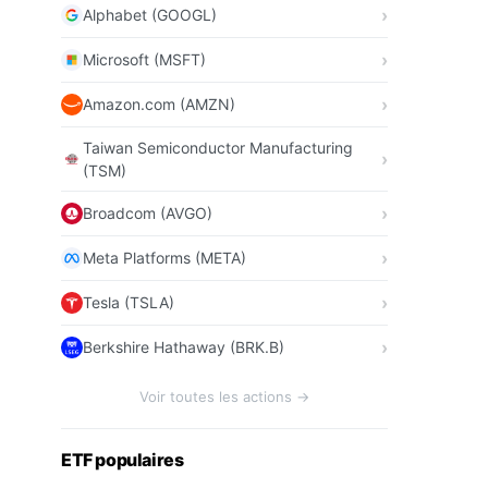
Alphabet (GOOGL)
Microsoft (MSFT)
Amazon.com (AMZN)
Taiwan Semiconductor Manufacturing
(TSM)
Broadcom (AVGO)
Meta Platforms (META)
Tesla (TSLA)
Berkshire Hathaway (BRK.B)
Voir toutes les actions →
ETF populaires