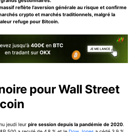
 grands gestionnaires.
assif reflète l’aversion générale au risque et confirme
 marchés crypto et marchés traditionnels, malgré la
aleur refuge pour Bitcoin.
noire pour Wall Street
tcoin
u jeudi leur
pire session depuis la pandémie de 2020
.
&P 500 a reculé de 4,8 % et le
Dow Jones
a cédé 3,9 %.