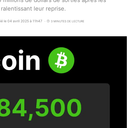
millions de dollars de sorties après les
alentissant leur reprise.
ié le 04 avril 2025 à 11h47
3 MINUTES DE LECTURE