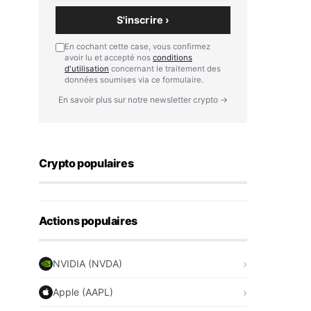
S'inscrire ›
En cochant cette case, vous confirmez
avoir lu et accepté nos
conditions
d'utilisation
concernant le traitement des
données soumises via ce formulaire.
En savoir plus sur notre newsletter crypto →
Crypto populaires
Actions populaires
NVIDIA (NVDA)
Apple (AAPL)