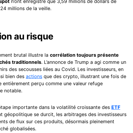
Spot
n’ont enregistré que 3,59 millions de dollars de
4 millions de la veille.
ion au risque
ment brutal illustre la
corrélation toujours présente
hés traditionnels
. L’annonce de Trump a agi comme un
nirs des secousses liées au Covid. Les investisseurs, en
ssi bien des
actions
que des crypto, illustrant une fois de
e entièrement perçu comme une valeur refuge
ce notable.
ape importante dans la volatilité croissante des
ETF
t géopolitique se durcit, les arbitrages des investisseurs
ents de flux sur ces produits, désormais pleinement
ché globalisées.