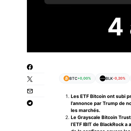
BTC
BLK
+0,00%
-0,20%
Les ETF Bitcoin ont subi pr
l’annonce par Trump de n
les marchés.
Le Grayscale Bitcoin Trust
l’ETF IBIT de BlackRock a a