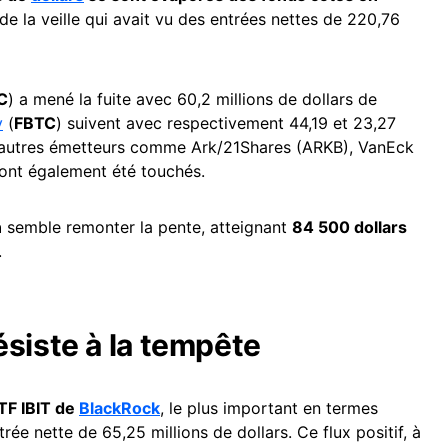
de la veille qui avait vu des entrées nettes de 220,76
C
) a mené la fuite avec 60,2 millions de dollars de
y
(
FBTC
) suivent avec respectivement 44,19 et 23,27
. D’autres émetteurs comme Ark/21Shares (ARKB), VanEck
nt également été touchés.
n
semble remonter la pente, atteignant
84 500 dollars
.
ésiste à la tempête
ETF IBIT de
BlackRock
, le plus important en termes
trée nette de 65,25 millions de dollars. Ce flux positif, à