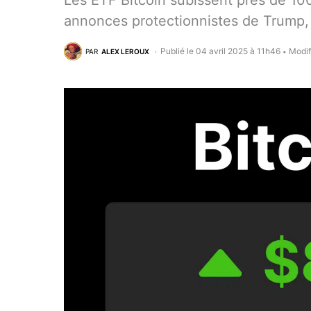
Les ETF Bitcoin subissent près de 100 
annonces protectionnistes de Trump, r
Publié le 04 avril 2025 à 11h46
Modif
PAR
ALEX LEROUX
•