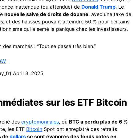
annonce inattendue (ou attendue) de
Donald Trump
. Le
ne
nouvelle salve de droits de douane
, avec une taxe de
s, et des hausses pouvant atteindre 50 % pour certains
tionnisme qui a semé la panique chez les investisseurs.
 des marchés : “Tout se passe très bien.”
feW
y_fr)
April 3, 2025
médiates sur les ETF Bitcoin
arché des
cryptomonnaies
, où
BTC a perdu plus de 6 %
te, les ETF
Bitcoin
Spot ont enregistré des retraits
s de
dollars
se sont évaporés des fonds cotés en