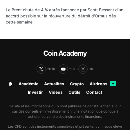
Le Brent chute de 4 % après l'annonce par Scott Bessent d'un
accord possible sur la réouverture du détroit d'Ormuz dès
cette semaine.
Coin Academy
201K
21K
3K
🏠︎
Académie
Actualités
Crypto
Airdrops
✦
Investir
Vidéos
Outils
Contact
Ce site et les informations qui y sont publiées ne constituent en aucun
cas des conseils en investissement ni une incitation quelconque à
acheter ou vendre des instruments financiers.
Les CFD sont des instruments complexes et présentent un risque élevé