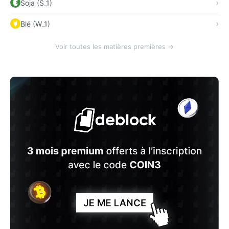
Soja (S_1)
Blé (W_1)
Voir toutes les matières premières →