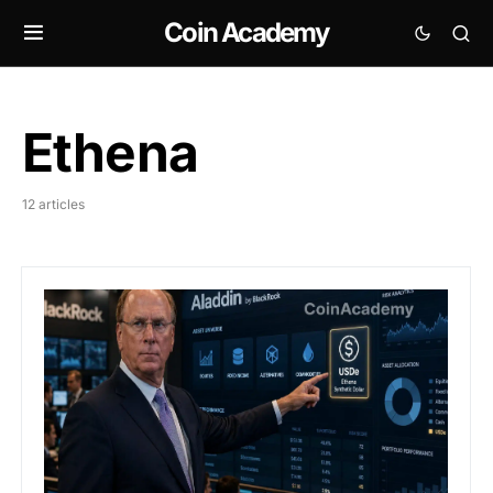
Coin Academy
Ethena
12 articles
BlackRock intègre le dollar synthétique USDe d’Ethen