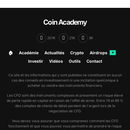
Coin Academy
201K
21K
3K
🏠︎
Académie
Actualités
Crypto
Airdrops
✦
Investir
Vidéos
Outils
Contact
Ce site et les informations qui y sont publiées ne constituent en aucun
cas des conseils en investissement ni une incitation quelconque à
acheter ou vendre des instruments financiers.
Les CFD sont des instruments complexes et présentent un risque élevé
de perte rapide en capital en raison de l'effet de levier. Entre 74 et 89 %
des comptes de clients de détail perdent de l'argent lors de la
négociation de CFD.
Vous devez vous assurer que vous comprenez comment les CFD
fonctionnent et que vous pouvez vous permettre de prendre le risque