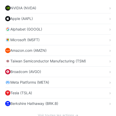
NVIDIA (NVDA)
Apple (AAPL)
Alphabet (GOOGL)
Microsoft (MSFT)
Amazon.com (AMZN)
Taiwan Semiconductor Manufacturing (TSM)
Broadcom (AVGO)
Meta Platforms (META)
Tesla (TSLA)
Berkshire Hathaway (BRK.B)
Voir toutes les actions →