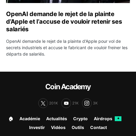
OpenAI demande le rejet de la plainte
d’Apple et l’accuse de vouloir retenir ses
salariés
OpenAI demande le rejet de la plainte d'Apple pour vol de
secrets industriels et accuse le fabricant de vouloir freiner les
départs de salariés.
Coin Academy
201K
21K
3K
🏠︎
Académie
Actualités
Crypto
Airdrops
✦
Investir
Vidéos
Outils
Contact