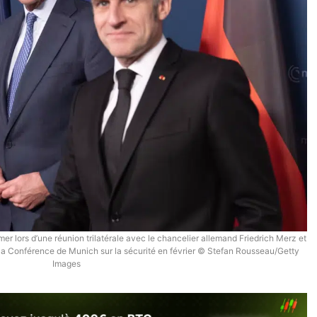
mer lors d’une réunion trilatérale avec le chancelier allemand Friedrich Merz et
la Conférence de Munich sur la sécurité en février © Stefan Rousseau/Getty
Images