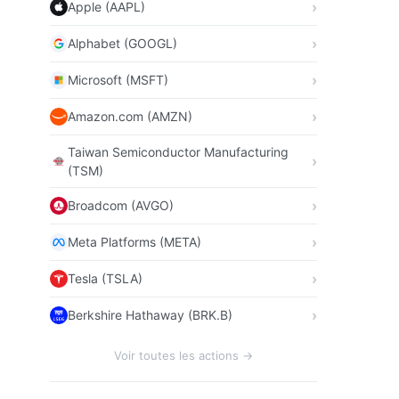
Apple (AAPL)
Alphabet (GOOGL)
Microsoft (MSFT)
Amazon.com (AMZN)
Taiwan Semiconductor Manufacturing
(TSM)
Broadcom (AVGO)
Meta Platforms (META)
Tesla (TSLA)
Berkshire Hathaway (BRK.B)
Voir toutes les actions →