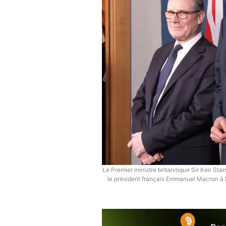
Le Premier ministre britannique Sir Keir Star
le président français Emmanuel Macron à 