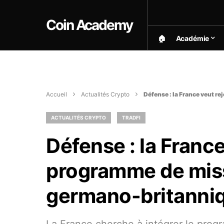
Coin Academy
🏠︎
Académie
Accueil
Actualités Crypto
Défense : la France veut r
ACTUALITÉS CRYPTO
TRADFI
Défense : la France
programme de miss
germano-britanni