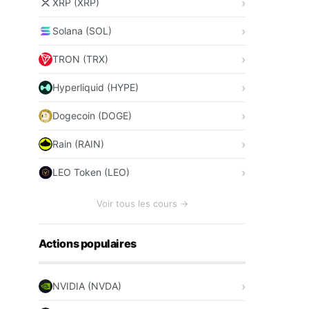
XRP (XRP)
Solana (SOL)
TRON (TRX)
Hyperliquid (HYPE)
Dogecoin (DOGE)
Rain (RAIN)
LEO Token (LEO)
Voir tous les cours →
Actions populaires
NVIDIA (NVDA)