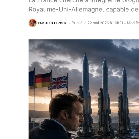
La France cherche à intégrer le prog
Royaume-Uni-Allemagne, capable de 
Publié le 22 mai 2026 à 16h21
Modifi
PAR
ALEX LEROUX
•