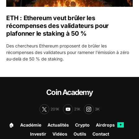
ETH : Ethereum veut brûler les
récompenses des validateurs pour
plafonner le staking à 50 %
Des chercheurs Ethereum proposent de brûler les
récompenses des validateurs pour ramener l'émission à zéro
au-delà de 50 % de staking.
Coin Academy
201K
21K
3K
🏠︎
Académie
Actualités
Crypto
Airdrops
✦
Investir
Vidéos
Outils
Contact