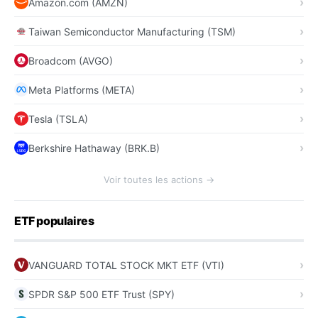
Amazon.com (AMZN)
Taiwan Semiconductor Manufacturing (TSM)
Broadcom (AVGO)
Meta Platforms (META)
Tesla (TSLA)
Berkshire Hathaway (BRK.B)
Voir toutes les actions →
ETF populaires
VANGUARD TOTAL STOCK MKT ETF (VTI)
SPDR S&P 500 ETF Trust (SPY)