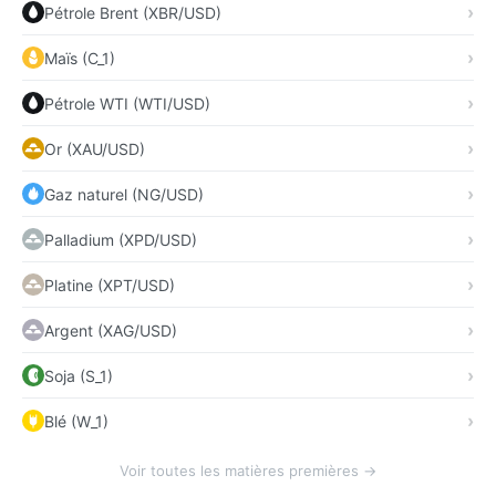
Pétrole Brent (XBR/USD)
Maïs (C_1)
Pétrole WTI (WTI/USD)
Or (XAU/USD)
Gaz naturel (NG/USD)
Palladium (XPD/USD)
Platine (XPT/USD)
Argent (XAG/USD)
Soja (S_1)
Blé (W_1)
Voir toutes les matières premières →