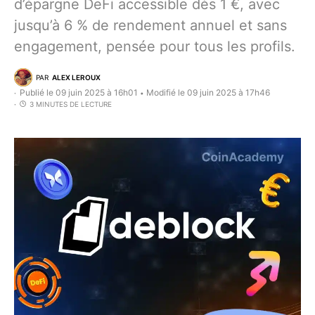
d’épargne DeFi accessible dès 1 €, avec
jusqu’à 6 % de rendement annuel et sans
engagement, pensée pour tous les profils.
PAR
ALEX LEROUX
Publié le 09 juin 2025 à 16h01
Modifié le 09 juin 2025 à 17h46
•
3 MINUTES DE LECTURE