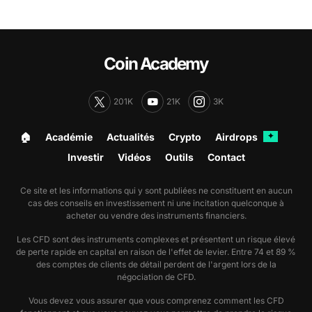
Coin Academy
201K
21K
3K
🏠︎
Académie
Actualités
Crypto
Airdrops
✦
Investir
Vidéos
Outils
Contact
Ce site et les informations qui y sont publiées ne constituent en aucun
cas des conseils en investissement ni une incitation quelconque à
acheter ou vendre des instruments financiers.
Les CFD sont des instruments complexes et présentent un risque élevé
de perte rapide en capital en raison de l'effet de levier. Entre 74 et 89 %
des comptes de clients de détail perdent de l'argent lors de la
négociation de CFD.
Vous devez vous assurer que vous comprenez comment les CFD