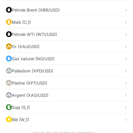
Pétrole Brent (XBR/USD)
Maïs (C_1)
Pétrole WTI (WTI/USD)
Or (XAU/USD)
Gaz naturel (NG/USD)
Palladium (XPD/USD)
Platine (XPT/USD)
Argent (XAG/USD)
Soja (S_1)
Blé (W_1)
Voir toutes les matières premières →