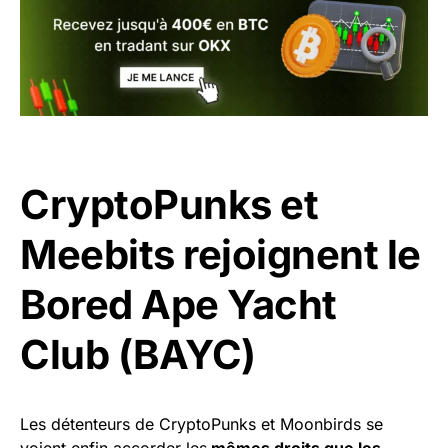
CryptoPunks et
Meebits rejoignent le
Bored Ape Yacht
Club (BAYC)
Les détenteurs de CryptoPunks et Moonbirds se