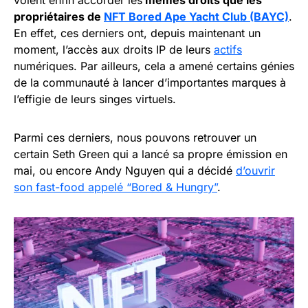
voient enfin accorder les
mêmes droits que les
propriétaires de
NFT Bored Ape Yacht Club (BAYC)
.
En effet, ces derniers ont, depuis maintenant un
moment, l’accès aux droits IP de leurs
actifs
numériques. Par ailleurs, cela a amené certains génies
de la communauté à lancer d’importantes marques à
l’effigie de leurs singes virtuels.
Parmi ces derniers, nous pouvons retrouver un
certain Seth Green qui a lancé sa propre émission en
mai, ou encore Andy Nguyen qui a décidé
d’ouvrir
son fast-food appelé “Bored & Hungry”
.