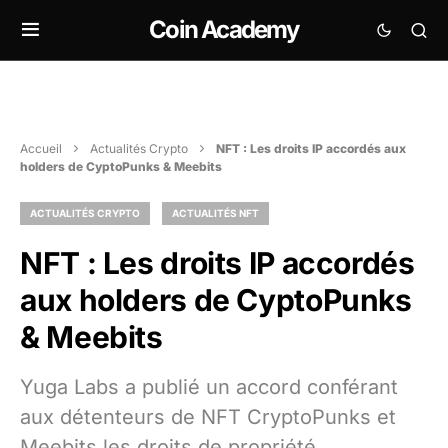
Coin Academy
Accueil
Actualités Crypto
NFT : Les droits IP accordés aux
holders de CyptoPunks & Meebits
ACTUALITÉS CRYPTO
ACTUALITÉS NFT
NFT : Les droits IP accordés
aux holders de CyptoPunks
& Meebits
Yuga Labs a publié un accord conférant
aux détenteurs de NFT CryptoPunks et
Meebits les droits de propriété