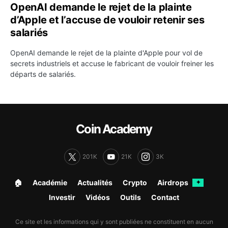
OpenAI demande le rejet de la plainte
d’Apple et l’accuse de vouloir retenir ses
salariés
OpenAI demande le rejet de la plainte d'Apple pour vol de
secrets industriels et accuse le fabricant de vouloir freiner les
départs de salariés.
Coin Academy
201K
21K
3K
🏠︎
Académie
Actualités
Crypto
Airdrops
✦
Investir
Vidéos
Outils
Contact
Ce site et les informations qui y sont publiées ne constituent en aucun