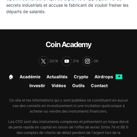
secrets industriels et accuse le fabricant de vouloir freiner les
départs de salariés.
Coin Academy
201K
21K
3K
🏠︎
Académie
Actualités
Crypto
Airdrops
✦
Investir
Vidéos
Outils
Contact
Ce site et les informations qui y sont publiées ne constituent en aucun
cas des conseils en investissement ni une incitation quelconque à
acheter ou vendre des instruments financiers.
Les CFD sont des instruments complexes et présentent un risque élevé
de perte rapide en capital en raison de l'effet de levier. Entre 74 et 89 %
des comptes de clients de détail perdent de l'argent lors de la