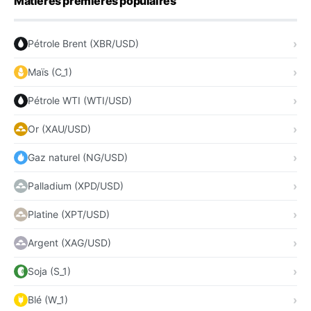
Matières premières populaires
Pétrole Brent (XBR/USD)
Maïs (C_1)
Pétrole WTI (WTI/USD)
Or (XAU/USD)
Gaz naturel (NG/USD)
Palladium (XPD/USD)
Platine (XPT/USD)
Argent (XAG/USD)
Soja (S_1)
Blé (W_1)