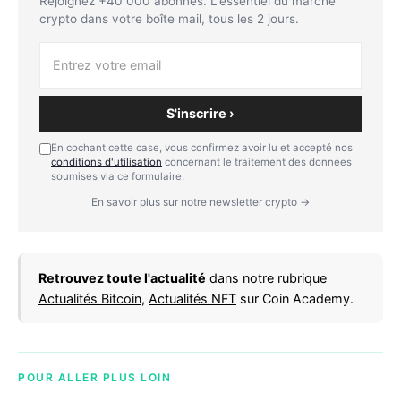
Rejoignez +40 000 abonnés. L'essentiel du marché
crypto dans votre boîte mail, tous les 2 jours.
S'inscrire ›
En cochant cette case, vous confirmez avoir lu et accepté nos
conditions d'utilisation
concernant le traitement des données
soumises via ce formulaire.
En savoir plus sur notre newsletter crypto →
Retrouvez toute l'actualité
dans notre rubrique
Actualités Bitcoin
,
Actualités NFT
sur Coin Academy.
POUR ALLER PLUS LOIN