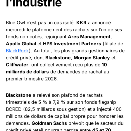
l’industrie
Blue Owl n’est pas un cas isolé.
KKR
a annoncé
mercredi le plafonnement des rachats sur l’un de ses
fonds non cotés, rejoignant
Ares Management
,
Apollo Global
et
HPS Investment Partners
(filiale de
BlackRock
). Au total, les plus grands gestionnaires de
crédit privé, dont
Blackstone
,
Morgan Stanley
et
Cliffwater
, ont collectivement reçu plus de
10
milliards de dollars
de demandes de rachat au
premier trimestre 2026.
Blackstone
a relevé son plafond de rachats
trimestriels de 5 % à 7,9 % sur son fonds flagship
BCRED (82,5 milliards sous gestion) et a injecté 400
millions de dollars de capital propre pour honorer les
demandes.
Goldman Sachs
prévoit que le secteur du
crédit privé retail pourrait perdre entre
45 et 70