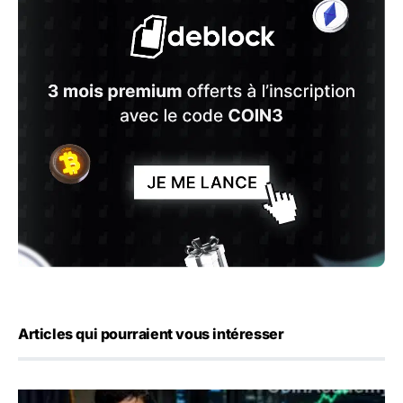
Articles qui pourraient vous intéresser
Emploi américain : 23 000 postes détruits en juillet, les 