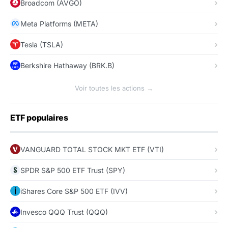
Broadcom (AVGO)
Meta Platforms (META)
Tesla (TSLA)
Berkshire Hathaway (BRK.B)
Voir toutes les actions →
ETF populaires
VANGUARD TOTAL STOCK MKT ETF (VTI)
SPDR S&P 500 ETF Trust (SPY)
iShares Core S&P 500 ETF (IVV)
Invesco QQQ Trust (QQQ)