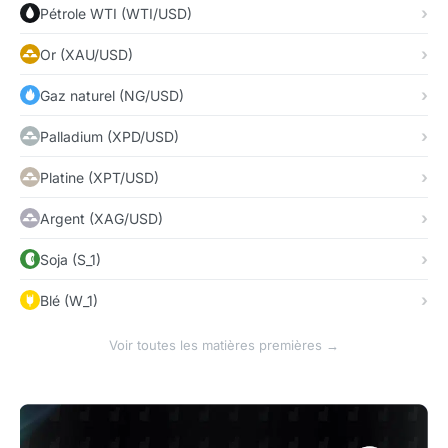
Pétrole WTI (WTI/USD)
Or (XAU/USD)
Gaz naturel (NG/USD)
Palladium (XPD/USD)
Platine (XPT/USD)
Argent (XAG/USD)
Soja (S_1)
Blé (W_1)
Voir toutes les matières premières →