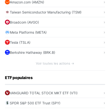
Amazon.com (AMZN)
Taiwan Semiconductor Manufacturing (TSM)
Broadcom (AVGO)
Meta Platforms (META)
Tesla (TSLA)
Berkshire Hathaway (BRK.B)
Voir toutes les actions →
ETF populaires
VANGUARD TOTAL STOCK MKT ETF (VTI)
SPDR S&P 500 ETF Trust (SPY)