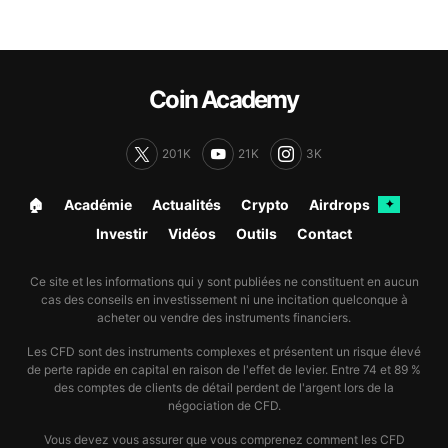
Coin Academy
201K
21K
3K
🏠︎
Académie
Actualités
Crypto
Airdrops
✦
Investir
Vidéos
Outils
Contact
Ce site et les informations qui y sont publiées ne constituent en aucun
cas des conseils en investissement ni une incitation quelconque à
acheter ou vendre des instruments financiers.
Les CFD sont des instruments complexes et présentent un risque élevé
de perte rapide en capital en raison de l'effet de levier. Entre 74 et 89 %
des comptes de clients de détail perdent de l'argent lors de la
négociation de CFD.
Vous devez vous assurer que vous comprenez comment les CFD