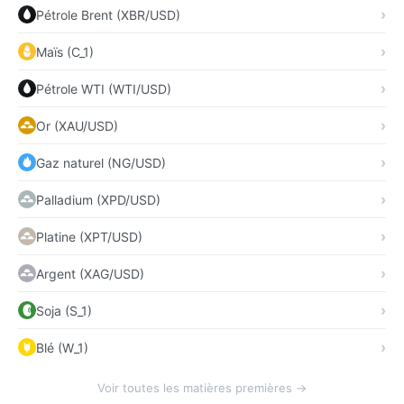
Pétrole Brent (XBR/USD)
Maïs (C_1)
Pétrole WTI (WTI/USD)
Or (XAU/USD)
Gaz naturel (NG/USD)
Palladium (XPD/USD)
Platine (XPT/USD)
Argent (XAG/USD)
Soja (S_1)
Blé (W_1)
Voir toutes les matières premières →