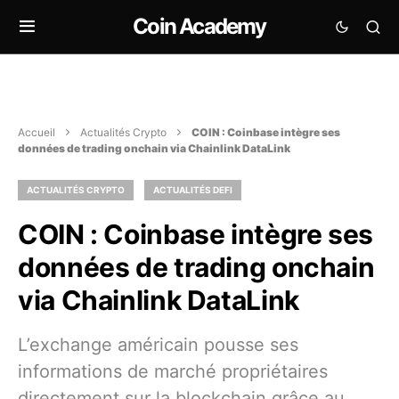
Coin Academy
Accueil
Actualités Crypto
COIN : Coinbase intègre ses
données de trading onchain via Chainlink DataLink
ACTUALITÉS CRYPTO
ACTUALITÉS DEFI
COIN : Coinbase intègre ses
données de trading onchain
via Chainlink DataLink
L’exchange américain pousse ses
informations de marché propriétaires
directement sur la blockchain grâce au