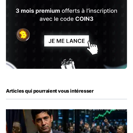
Articles qui pourraient vous intéresser
Emploi américain : 23 000 postes détruits en juillet, les 