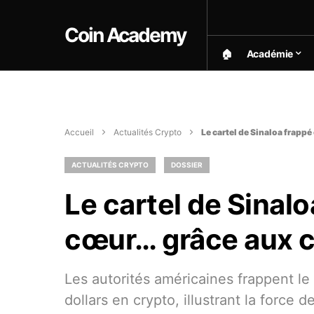
Coin Academy
🏠︎
Académie
Accueil
Actualités Crypto
Le cartel de Sinaloa frappé
ACTUALITÉS CRYPTO
DOSSIER
Le cartel de Sinalo
cœur… grâce aux 
Les autorités américaines frappent le 
dollars en crypto, illustrant la force d