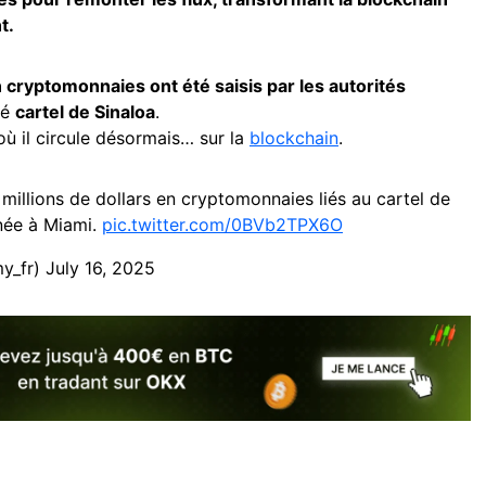
t.
 cryptomonnaies ont été saisis par les autorités
té
cartel de Sinaloa
.
où il circule désormais… sur la
blockchain
.
 millions de dollars en cryptomonnaies liés au cartel de
née à Miami.
pic.twitter.com/0BVb2TPX6O
y_fr)
July 16, 2025