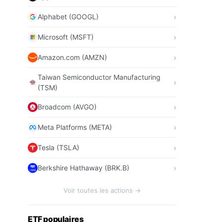
Alphabet (GOOGL)
Microsoft (MSFT)
Amazon.com (AMZN)
Taiwan Semiconductor Manufacturing
(TSM)
Broadcom (AVGO)
Meta Platforms (META)
Tesla (TSLA)
Berkshire Hathaway (BRK.B)
Voir toutes les actions →
ETF populaires