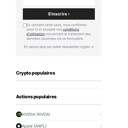
S'inscrire ›
En cochant cette case, vous confirmez
avoir lu et accepté nos
conditions
d'utilisation
concernant le traitement des
données soumises via ce formulaire.
En savoir plus sur notre newsletter crypto →
Crypto populaires
Actions populaires
NVIDIA (NVDA)
Apple (AAPL)