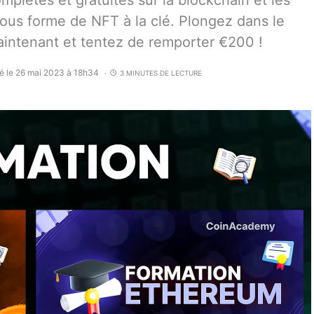
plètes et gratuites sur la blockchain et les
ous forme de NFT à la clé. Plongez dans le
intenant et tentez de remporter €200 !
é le 26 mai 2023 à 18h34
3 MINUTES DE LECTURE