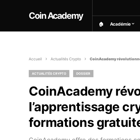
Coin Academy
🏠︎
Académie
Accueil
Actualités Crypto
CoinAcademy révolutionne 
ACTUALITÉS CRYPTO
DOSSIER
CoinAcademy révo
l’apprentissage cr
formations gratuite