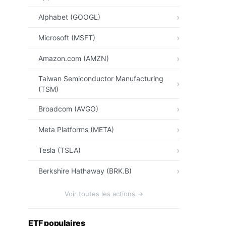
Alphabet (GOOGL)
Microsoft (MSFT)
Amazon.com (AMZN)
Taiwan Semiconductor Manufacturing
(TSM)
Broadcom (AVGO)
Meta Platforms (META)
Tesla (TSLA)
Berkshire Hathaway (BRK.B)
Voir toutes les actions →
ETF populaires