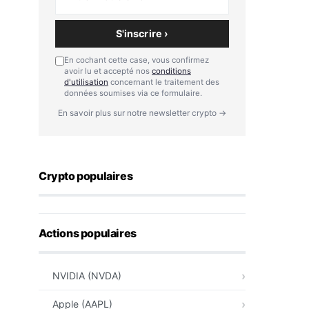
S'inscrire ›
En cochant cette case, vous confirmez
avoir lu et accepté nos
conditions
d'utilisation
concernant le traitement des
données soumises via ce formulaire.
En savoir plus sur notre newsletter crypto →
Crypto populaires
Actions populaires
NVIDIA (NVDA)
Apple (AAPL)