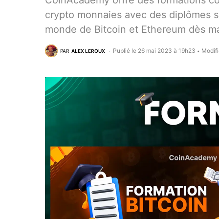
CoinAcademy offre des formations com
crypto monnaies avec des diplômes s
monde de Bitcoin et Ethereum dès ma
Publié le 26 mai 2023 à 19h23
Modifi
PAR
ALEX LEROUX
•